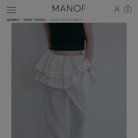
0
WOMEN
>
SKIRT / PANTS
> TIERED PANTS
WHITE