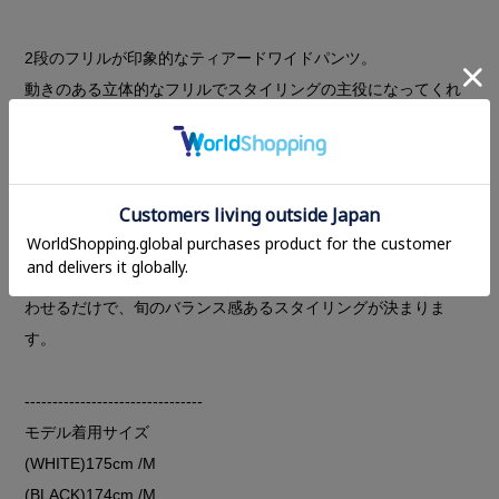
2段のフリルが印象的なティアードワイドパンツ。
動きのある立体的なフリルでスタイリングの主役になってくれ
るアイテムです。
ウエストはゴム仕様で履き心地も快適、ローウエストなのでリ
ラックス感のあるシルエットに。
表情豊かなシボ感とナイロン特有のさらっとした肌触りの生地
で、きれいめすぎない絶妙なバランス。
Tシャツやショート丈のトップスなど、シンプルなトップスと合
わせるだけで、旬のバランス感あるスタイリングが決まりま
す。
--------------------------------
モデル着用サイズ
(WHITE)175cm /M
(BLACK)174cm /M