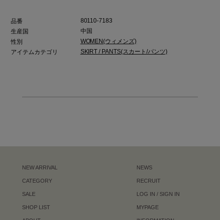
80110-7183
品番
中国
生産国
WOMEN(ウィメンズ)
性別
SKIRT / PANTS(スカート/パンツ)
アイテムカテゴリ
NEW ARRIVAL
NEWS
CATEGORY
RECRUIT
SALE
LOG IN / SIGN IN
SHOP LIST
MYPAGE