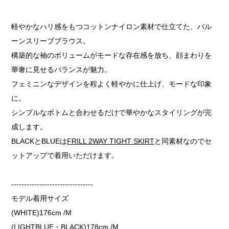
軽やかなハリ感をもつコットンナイロン素材で仕立てた、バル
ーンスリーブブラウス。
構築的な袖のボリュームがモードな存在感を放ち、顔まわりを
華奢に見せるバランスが魅力。
フェミニンなデザインを程よく軽やかに仕上げ、モードな印象
に。
シンプルなボトムと合わせるだけで華やかなスタイリングが完
成します。
BLACKとBLUEは
FRILL 2WAY TIGHT SKIRT
と同素材なのでセ
ットアップで着用いただけます。
--------------------------------
モデル着用サイズ
(WHITE)176cm /M
(LIGHTBLUE・BLACK)178cm /M