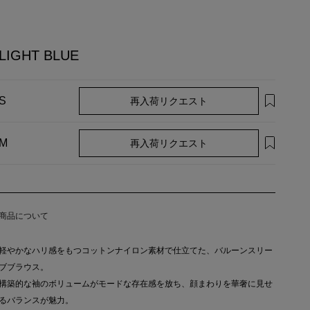
LIGHT BLUE
再入荷リクエスト
S
再入荷リクエスト
M
商品について
軽やかなハリ感をもつコットンナイロン素材で仕立てた、バルーンスリー
ブブラウス。
構築的な袖のボリュームがモードな存在感を放ち、顔まわりを華奢に見せ
るバランスが魅力。