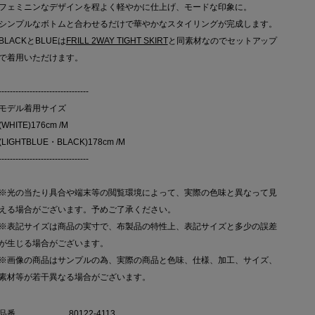
フェミニンなデザインを程よく軽やかに仕上げ、モードな印象に。
シンプルなボトムと合わせるだけで華やかなスタイリングが完成します。
BLACKとBLUEは
FRILL 2WAY TIGHT SKIRT
と同素材なのでセットアップ
で着用いただけます。
--------------------------------
モデル着用サイズ
(WHITE)176cm /M
(LIGHTBLUE・BLACK)178cm /M
--------------------------------
※光の当たり具合や端末等の閲覧環境によって、実際の色味と異なって見
える場合がございます。予めご了承ください。
※表記サイズは商品の実寸で、布製品の特性上、表記サイズと多少の誤差
が生じる場合がございます。
※画像の商品はサンプルの為、実際の商品と色味、仕様、加工、サイズ、
素材等が若干異なる場合がございます。
品番
80122-4113