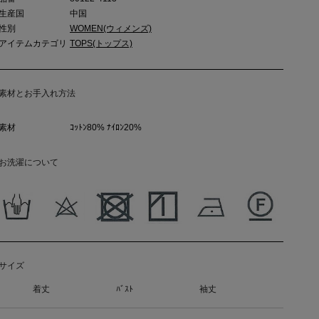
生産国
中国
性別
WOMEN(ウィメンズ)
アイテムカテゴリ
TOPS(トップス)
素材とお手入れ方法
素材
ｺｯﾄﾝ80% ﾅｲﾛﾝ20%
お洗濯について
サイズ
着丈
ﾊﾞｽﾄ
袖丈