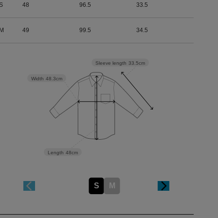
S
48
96.5
33.5
M
49
99.5
34.5
Sleeve length
33.5cm
Width
48.3cm
Length
48cm
S
M