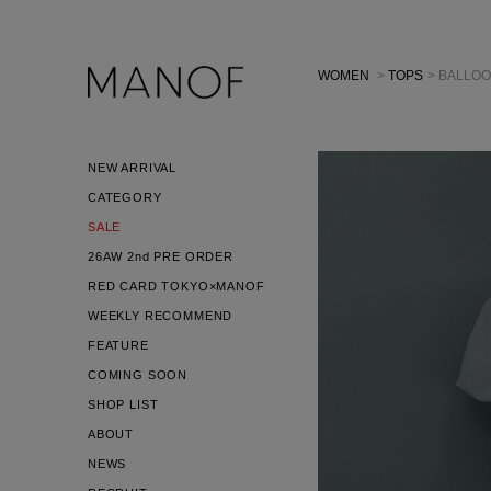
WOMEN
>
TOPS
> BALLO
NEW ARRIVAL
CATEGORY
SALE
26AW 2nd PRE ORDER
RED CARD TOKYO×MANOF
WEEKLY RECOMMEND
FEATURE
COMING SOON
SHOP LIST
ABOUT
NEWS