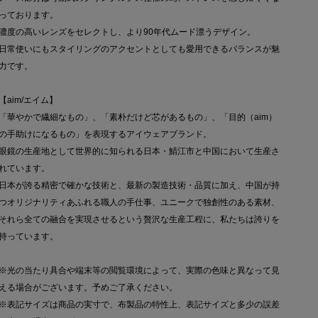
っております。
濃度の高いレンズをセレクトし、より90年代ムード漂うデザイン。
日常使いにもスタイリングのアクセントとしても愛用できるバランスが魅
力です。
【aim/エイム】
「華やかで繊細なもの」、「素朴だけど芯があるもの」、「目的（aim）
の手助けになるもの」を表現するアイウェアブランド。
眼鏡の生産地として世界的に知られる日本・鯖江市と中国において生産さ
れています。
日本が誇る精密で確かな技術と、最新の製造技術・品質に加え、中国が持
つオリジナリティあふれる職人の手仕事、ユニークで独創性のある素材、
それら全ての融合を実現させるという贅沢な生産工程に、私たちは誇りを
持っています。
※光の当たり具合や端末等の閲覧環境によって、実際の色味と異なって見
える場合がございます。予めご了承ください。
※表記サイズは商品の実寸で、布製品の特性上、表記サイズと多少の誤差