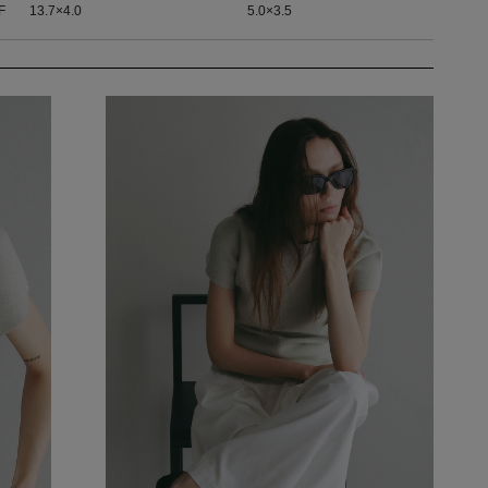
F
13.7×4.0
5.0×3.5