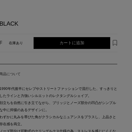
BLACK
カートに追加
F
在庫あり
商品について
1990年代後半にセレブやストリートファッションで流行した、すっきりと
したラインと力強いシルエットのレクタングルシェイプ。
顔立ちを自然に引き立てながら、ブリッジとノーズ部分の凹凸がシンプル
な中に抑揚のあるデザインに。
わずかに丸みを帯びた角がクラシカルなニュアンスをプラスし、上品さと
存在感を両立。
ノーズ部分は可動式のクリングルクス仕様の為、ストレスを感じにくくな