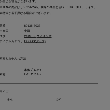
が生じる場合がございます。
※画像の商品はサンプルの為、実際の商品と色味、仕様、加工、サイズ、
素材等が若干異なる場合がございます。
品番
80136-8033
生産国
中国
性別
WOMEN(ウィメンズ)
アイテムカテゴリ
GOODS(グッズ)
素材とお手入れ方法
本体 ﾌﾟﾗｽﾁｯｸ
素材
ﾚﾝｽﾞ ﾌﾟﾗｽﾁｯｸ
サイズ
ﾌﾚｰﾑ
ﾚﾝｽﾞ