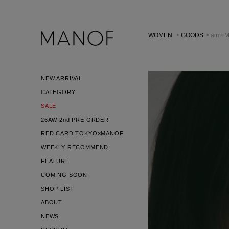
WOMEN
>
GOODS
> aim×
NEW ARRIVAL
CATEGORY
SALE
26AW 2nd PRE ORDER
RED CARD TOKYO×MANOF
WEEKLY RECOMMEND
FEATURE
COMING SOON
SHOP LIST
ABOUT
NEWS