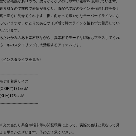
度で起毛感がありつつ、柔らかくケアのしやすい素材を使用しています。
異素材なので前後で表情が異なり、微配色で縦のラインを強調し脚を長く
真っ直ぐに見せてくれます。裾に向かって緩やかなテーパードラインにな
っていますが、ゆとりのあるサイズ感で脚のラインを拾わずに着用してい
ただけます。
あたたかみのある素材感ながら、異素材でモードな印象もプラスしてくれ
る、冬のスタイリングに大活躍するアイテムです。
〈
インスタライブを見る
〉
--------------------------------
モデル着用サイズ
(C.GRY)171㎝ /M
(KHA)175㎝ /M
--------------------------------
※光の当たり具合や端末等の閲覧環境によって、実際の色味と異なって見
える場合がございます。予めご了承ください。