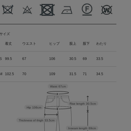
サイズ
着丈
ウエスト
ヒップ
股上
股下
わたり
S
99.5
67
106
30.5
69
33.5
M
102.5
70
109
31.5
71
34.5
Waist
67cm
Rise length
30.5cm
Hip
106cm
Thickness of thigh
33.5cm
Inseam length
69cm