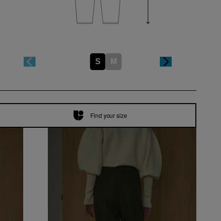
S
M
Find your size