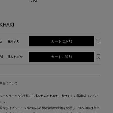
GRAY
KHAKI
カートに追加
S
在庫あり
カートに追加
M
残りわずか
商品について
ウールライクな2種類の生地を組み合わせた、秋冬らしい異素材コンビパ
ンツ。
前身頃はビンテージ感のある表情が特徴の生地を使用し、後ろ身頃は高密