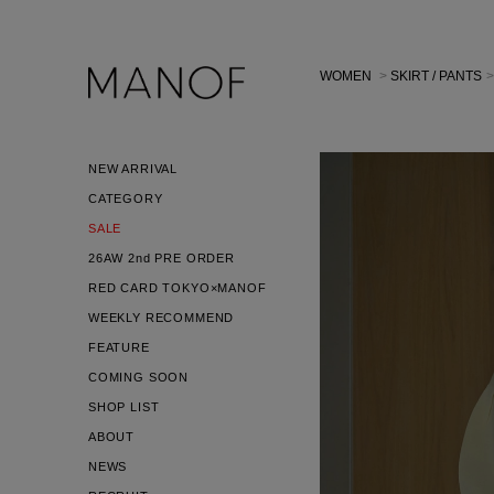
WOMEN
>
SKIRT / PANTS
NEW ARRIVAL
CATEGORY
SALE
26AW 2nd PRE ORDER
RED CARD TOKYO×MANOF
WEEKLY RECOMMEND
FEATURE
COMING SOON
SHOP LIST
ABOUT
NEWS