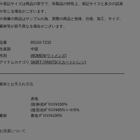
※表記サイズは商品の実寸で、布製品の特性上、表記サイズと多少の誤差
が生じる場合がございます。
※画像の商品はサンプルの為、実際の商品と色味、仕様、加工、サイズ、
素材等が若干異なる場合がございます。
品番
85110-7232
生産国
中国
性別
WOMEN(ウィメンズ)
アイテムカテゴリ
SKIRT / PANTS(スカート/パンツ)
素材とお手入れ方法
表地
(前身頃)ﾎﾟﾘｴｽﾃﾙ100%
(後見頃)ﾎﾟﾘｴｽﾃﾙ95% ﾚｰﾖﾝ5%
素材
裏地 ﾎﾟﾘｴｽﾃﾙ100%
お洗濯について