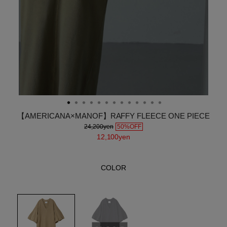
【AMERICANA×MANOF】RAFFY FLEECE ONE PIECE
24,200yen
50%OFF
12,100yen
COLOR