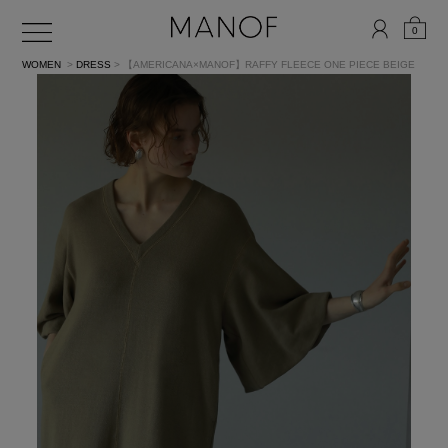
0
WOMEN
>
DRESS
> 【AMERICANA×MANOF】RAFFY FLEECE ONE PIECE
BEIGE