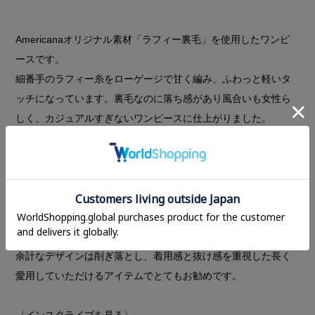
Americanaオリジナル素材「ラフィー裏毛」を使用したワンピ
ースです。
細番手のラフィー糸をローゲージで甘く編み、ふわっと軽いタ
ッチになっています。裏毛なのに落ち感があり風合いも女性ら
しく、カジュアルすぎないワンピースに仕上がりました。
デザインポイントは、MANOFでご好評いただいている肘が隠れ
る丈のボリュームのあるバルーンスリーブデザインです。程よ
いボリューム感とちょうど腕が細く見える袖丈のバランスが
MANOFらしく、胸元は深めのVネックデザインになっていま
す。後ろに抜いて着用いただいた時にできる背中のドレープ感
も程よく、ルーズでより女性らしい印刷になります。
余計なデザインは削ぎ落とし、着用感と抜け感を重視した長く
愛用していただけるアイテムでとてもお勧めです。
〈
インスタライブを見る
〉