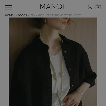
0
WOMEN
>
GOODS
> ITTI×MANOF HERRIE PHONE STRING
IVORY