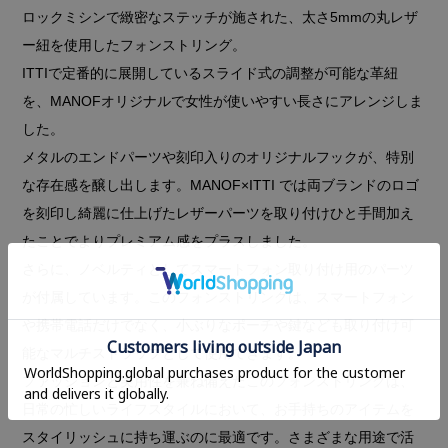
ロックミシンで緻密なステッチが施された、太さ5mmの丸レザ
ー紐を使用したフォンストリング。
ITTIで定番的に展開しているスライド式の調整が可能な革紐
を、MANOFオリジナルで女性が使いやすい長さにアレンジしま
した。
メタルのエンドパーツや刻印入りのオリジナルフックが、特別
な存在感を醸し出します。MANOF×ITTI では両ブランドのロゴ
を刻印し綺麗に仕上げたレザーパーツを取り付けひと手間加え
たことでよりプレミアム感をプラスしました。
さらに、ノベルティとしてスマートフォン取り付け用のパーツ
が付属しています。このフォンストリングは、スマートフォン
や携帯電話だけでなく、小ぶりなポーチや鍵なども取り付け可
能なマルチストラップとして使用できます。
ファッションと実用性を兼ね備えたこのフォンストリングは、
日常の忙しいライフスタイルにおいて、お手持ちのアイテムを
スタイリッシュに持ち運ぶのに最適です。さまざまな用途で活