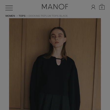
0
WOMEN
>
TOPS
> DOCKING PEPLUM TOPS
BLACK