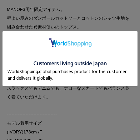
MANOF3周年限定アイテム。
程よい厚みのダンボールカットソーとコットンのシャツ生地を
組み合わせた異素材使いのトップス。
シャツが裾から出たようなレイヤードデザイン。1枚でコーディ
ネートが完成します。
MANOFらしいカーブラインの袖で腕まわりをカバーしつつもタ
フタ生地を組み合わせることでカジュアルになり過ぎずデイリ
ー使いしやすいアイテムに仕上げています。
キーネックデザインの衿ぐりが抜け感のある1枚。
スラックスでもデニムでも、ナローなスカートでもバランス良
く着ていただけます。
--------------------------------
モデル着用サイズ
(IVORY)178cm /F