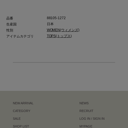
88105-1272
品番
日本
生産国
WOMEN(ウィメンズ)
性別
TOPS(トップス)
アイテムカテゴリ
NEW ARRIVAL
NEWS
CATEGORY
RECRUIT
SALE
LOG IN / SIGN IN
SHOP LIST
MYPAGE