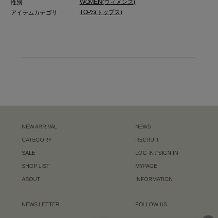
WOMEN(ウィメンズ)
性別
TOPS(トップス)
アイテムカテゴリ
NEW ARRIVAL
NEWS
CATEGORY
RECRUIT
SALE
LOG IN / SIGN IN
SHOP LIST
MYPAGE
ABOUT
INFORMATION
NEWS LETTER
FOLLOW US