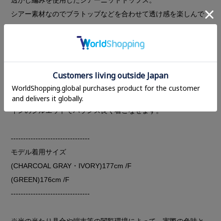
シアー素材なのでブラトップなどを合わせて透け感を楽しんで
いただけます。
丈も長めなので羽織りの裾からフリンジを覗かせる等のレイヤ
ースタイルもおすすめです。
裾がスリットになった部分をフロントにしてもバックにしても
どちらでも前後2WAYで着用していただけます。
ワイドパンツやナローなスカートなどと合わせていただくとIラ
インのシルエットでバランス良く着こなせます。
--------------------------------
モデル着用サイズ
(CHARCOAL GRAY・IVORY)177cm /F
(GREEN)176cm /F
--------------------------------
※光の当たり具合や端末等の閲覧環境によって、実際の色味と