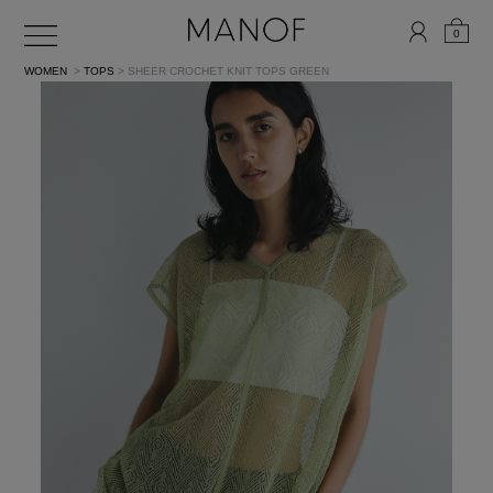
0
WOMEN
>
TOPS
> SHEER CROCHET KNIT TOPS
GREEN