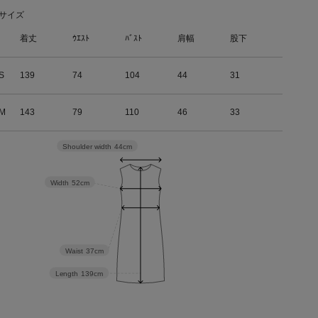
サイズ
着丈
ｳｴｽﾄ
ﾊﾞｽﾄ
肩幅
股下
S
139
74
104
44
31
M
143
79
110
46
33
Shoulder width
44cm
Width
52cm
Waist
37cm
Length
139cm