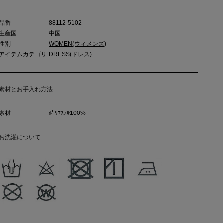
品番
88112-5102
生産国
中国
性別
WOMEN(ウィメンズ)
アイテムカテゴリ
DRESS(ドレス)
素材とお手入れ方法
素材
ﾎﾟﾘｴｽﾃﾙ100%
お洗濯について