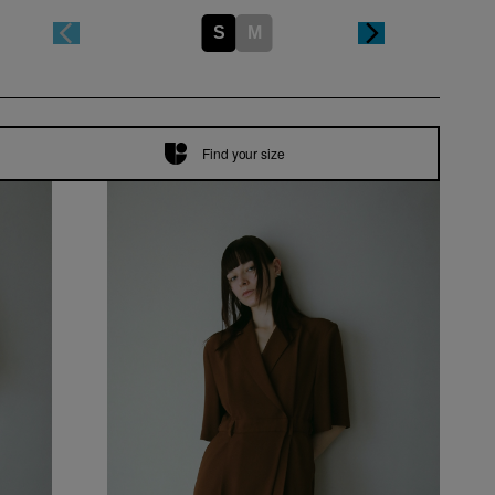
S
M
Find your size