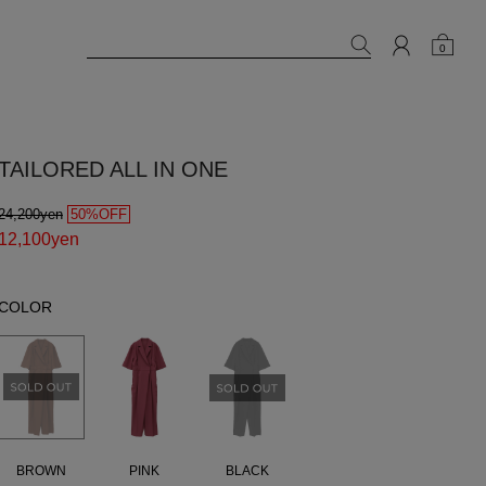
0
TAILORED ALL IN ONE
24,200yen
50%OFF
12,100yen
COLOR
BROWN
PINK
BLACK