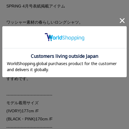
SPRiNG 4月号表紙掲載アイテム
ワッシャー素材の春らしいロングシャツ。
光沢ある素材感と幅広めのカフスが上品な印象に。
1枚ではもちろん、長めの丈で落ち感があるのでサラっと羽織っ
てもスタイリングにマッチします。
ポリエステル素材でシワにもなりにくく、出先で脱いだときに
持ち歩くのにも安心。
同素材のパンツ
と合わせてセットアップで着用して頂くのもお
すすめです。
--------------------------------
モデル着用サイズ
(IVORY)177cm /F
(BLACK・PINK)170cm /F
--------------------------------