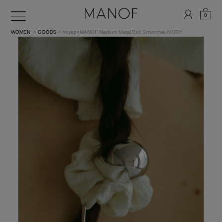
0
WOMEN
>
GOODS
> heyep×MANOF Medium Metal Ball Scrunchie
IVORY