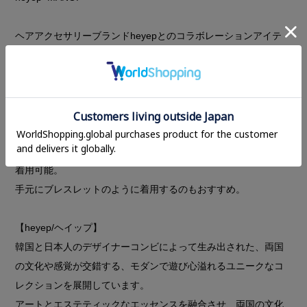
ヘアアクセサリーブランドheyepとのコラボレーションアイテ
ム。
MANOFのワッシャーサテンセットアップの生地を使用し、存在
感のあるシルバーのメタルボールがアクセントのシュシュ。
スタイリングにアクセントを加えたり、まとめ髪を印象的に仕
上げたい時に最適です。
ロングヘアのまとめ髪からボブヘアのハーフアップまで幅広く
着用可能。
手元にブレスレットのように着用するのもおすすめ。
【heyep/ヘイップ】
韓国と日本人のデザイナーコンビによって生み出された、両国
の文化や感覚が交錯する、モダンで遊び心溢れるユニークなコ
レクションを展開しています。
アートとエステティックなエッセンスを融合させ、両国の文化