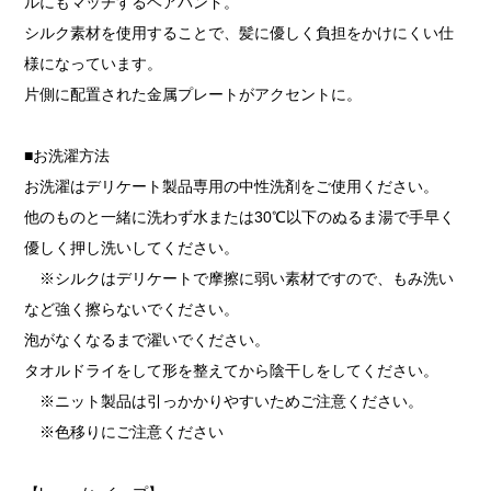
ルにもマッチするヘアバンド。
シルク素材を使用することで、髪に優しく負担をかけにくい仕
様になっています。
片側に配置された金属プレートがアクセントに。
■お洗濯方法
お洗濯はデリケート製品専用の中性洗剤をご使用ください。
他のものと一緒に洗わず水または30℃以下のぬるま湯で手早く
優しく押し洗いしてください。
※シルクはデリケートで摩擦に弱い素材ですので、もみ洗い
など強く擦らないでください。
泡がなくなるまで濯いでください。
タオルドライをして形を整えてから陰干しをしてください。
※ニット製品は引っかかりやすいためご注意ください。
※色移りにご注意ください