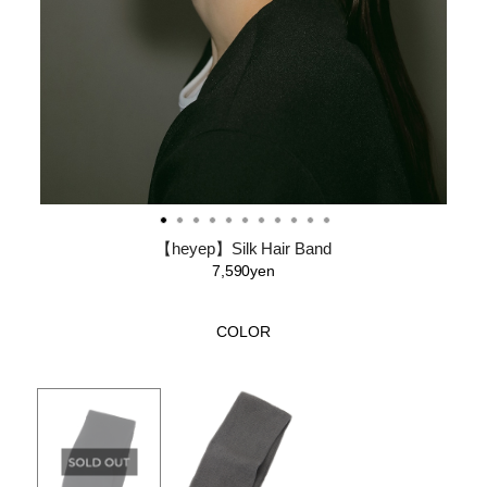
【heyep】Silk Hair Band
7,590yen
COLOR