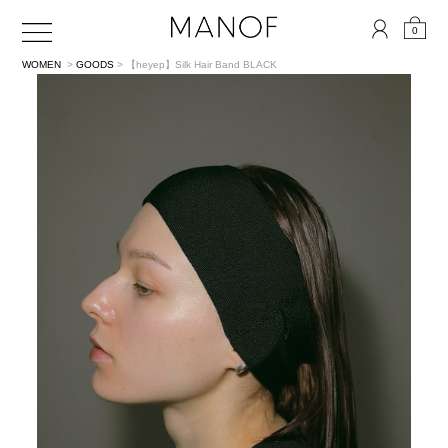
0
WOMEN
>
GOODS
> 【heyep】Silk Hair Band
BLACK