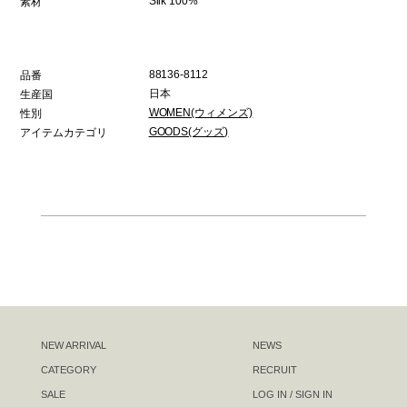
Silk 100%
素材
88136-8112
品番
日本
生産国
WOMEN(ウィメンズ)
性別
GOODS(グッズ)
アイテムカテゴリ
NEW ARRIVAL
NEWS
CATEGORY
RECRUIT
SALE
LOG IN / SIGN IN