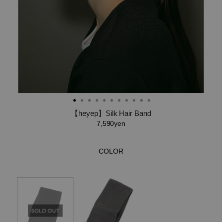
【heyep】Silk Hair Band
7,590yen
COLOR