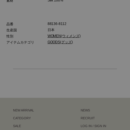
Silk 100%
素材
88136-8112
品番
日本
生産国
WOMEN(ウィメンズ)
性別
GOODS(グッズ)
アイテムカテゴリ
NEW ARRIVAL
NEWS
CATEGORY
RECRUIT
SALE
LOG IN / SIGN IN