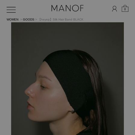
0
WOMEN
>
GOODS
> 【heyep】Silk Hair Band
BLACK