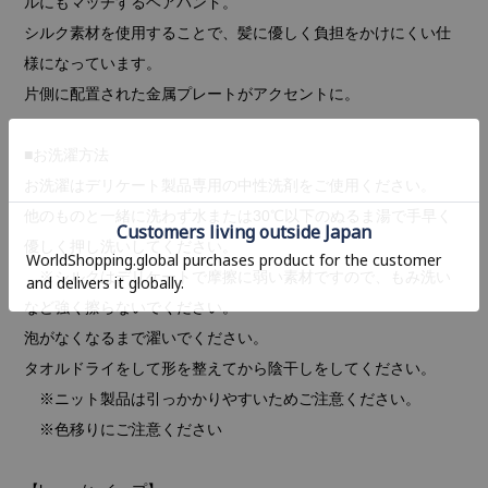
ルにもマッチするヘアバンド。
シルク素材を使用することで、髪に優しく負担をかけにくい仕
様になっています。
片側に配置された金属プレートがアクセントに。
■お洗濯方法
お洗濯はデリケート製品専用の中性洗剤をご使用ください。
他のものと一緒に洗わず水または30℃以下のぬるま湯で手早く
優しく押し洗いしてください。
※シルクはデリケートで摩擦に弱い素材ですので、もみ洗い
など強く擦らないでください。
泡がなくなるまで濯いでください。
タオルドライをして形を整えてから陰干しをしてください。
※ニット製品は引っかかりやすいためご注意ください。
※色移りにご注意ください