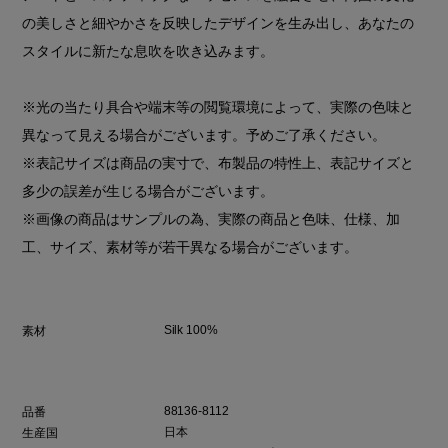
【heyep/ヘイップ】
韓国と日本人のデザイナーコンビによって生み出された、両国
の文化や感覚が交錯する、モダンで遊び心溢れるユニークなコ
レクションを展開しています。
アートとエステティックなエッセンスを融合させ、両国の文化
の美しさと細やかさを反映したデザインを生み出し、あなたの
スタイルに新たな息吹を吹き込みます。
※光の当たり具合や端末等の閲覧環境によって、実際の色味と
異なって見える場合がございます。予めご了承ください。
※表記サイズは商品の実寸で、布製品の特性上、表記サイズと
多少の誤差が生じる場合がございます。
※画像の商品はサンプルの為、実際の商品と色味、仕様、加
工、サイズ、素材等が若干異なる場合がございます。