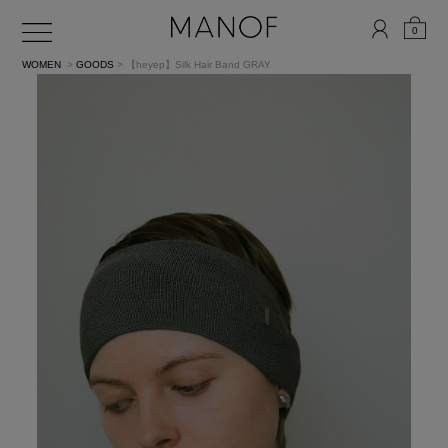
0
WOMEN
>
GOODS
> 【heyep】Silk Hair Band
GRAY