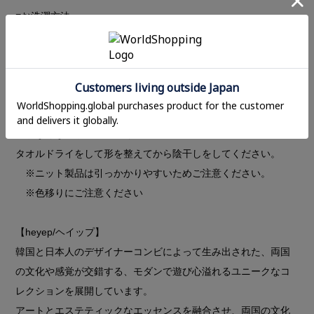
ルにもマッチするヘアバンド。
シルク素材を使用することで、髪に優しく負担をかけにくい仕
様になっています。
片側に配置された金属プレートがアクセントに。
■お洗濯方法
お洗濯はデリケート製品専用の中性洗剤をご使用ください。
他のものと一緒に洗わず水または30℃以下のぬるま湯で手早く
優しく押し洗いしてください。
※シルクはデリケートで摩擦に弱い素材ですので、もみ洗い
など強く擦らないでください。
泡がなくなるまで濯いでください。
タオルドライをして形を整えてから陰干しをしてください。
※ニット製品は引っかかりやすいためご注意ください。
※色移りにご注意ください