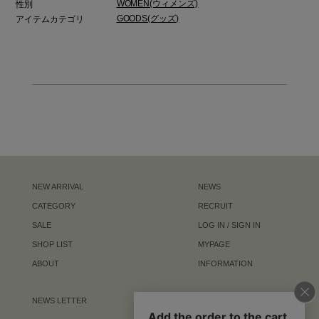
Silk 100%
素材
88136-8112
品番
日本
生産国
WOMEN(ウィメンズ)
性別
GOODS(グッズ)
アイテムカテゴリ
NEW ARRIVAL
NEWS
CATEGORY
RECRUIT
SALE
LOG IN / SIGN IN