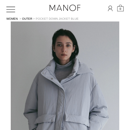
0
WOMEN
>
OUTER
> POCKET DOWN JACKET
BLUE