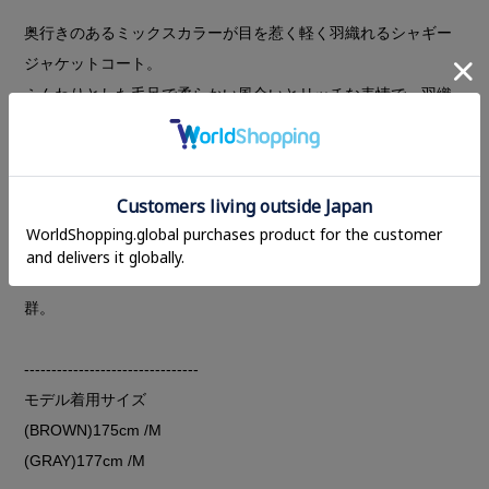
奥行きのあるミックスカラーが目を惹く軽く羽織れるシャギー
ジャケットコート。
ふんわりとした毛足で柔らかい風合いとリッチな表情で、羽織
るだけで季節感を楽しめる一着。
ミックスカラーの絶妙な濃淡が立体感を演出し、上品さとこな
れ感のあるウール混シャギー素材を使用し、程よく構築された
オーバーサイズのテーラードフォルムがきちんと感も与えつ
つ、柔らかな素材とのバランスでこなれた印象に。
ヒップを包み込むミドル丈でボトムスを選ばず着回し力も抜
群。
--------------------------------
モデル着用サイズ
(BROWN)175cm /M
(GRAY)177cm /M