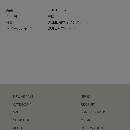
89101-0082
品番
中国
生産国
WOMEN(ウィメンズ)
性別
OUTER(アウター)
アイテムカテゴリ
NEW ARRIVAL
NEWS
CATEGORY
RECRUIT
SALE
LOG IN / SIGN IN
SHOP LIST
MYPAGE
ABOUT
INFORMATION