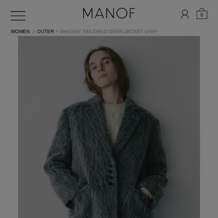
0
WOMEN
>
OUTER
> SHAGGY TAILORED OVER JACKET
GRAY