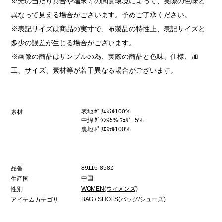
※光の当たり具合や端末等の閲覧環境によって、実際の色味と
異なって見える場合がございます。予めご了承ください。
※表記サイズは商品の実寸で、布製品の特性上、表記サイズと
多少の誤差が生じる場合がございます。
※画像の商品はサンプルの為、実際の商品と色味、仕様、加
工、サイズ、素材等が若干異なる場合がございます。
表地 ﾎﾟﾘｴｽﾃﾙ100%
素材
中綿 ﾀﾞｳﾝ95% ﾌｪｻﾞｰ5%
裏地 ﾎﾟﾘｴｽﾃﾙ100%
89116-8582
品番
中国
生産国
WOMEN(ウィメンズ)
性別
BAG / SHOES(バッグ/シューズ)
アイテムカテゴリ