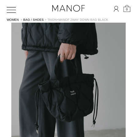
0
WOMEN
>
BAG / SHOES
> TAION×MANOF 2WAY DOWN BAG
BLACK