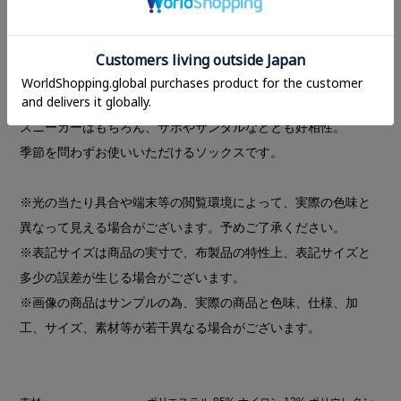
かかとやつま先などはリブ編み、華奢に見せたい足首部分はシ
アー素材の切り替えにする事で履き心地の良さにもこだわりま
した。
MANOFのロゴプリントがアクセントに。シアー部分をくしゅっ
としてルーズに履いていただくのがおすすめです。
スニーカーはもちろん、サボやサンダルなどとも好相性。
季節を問わずお使いいただけるソックスです。
※光の当たり具合や端末等の閲覧環境によって、実際の色味と
異なって見える場合がございます。予めご了承ください。
※表記サイズは商品の実寸で、布製品の特性上、表記サイズと
多少の誤差が生じる場合がございます。
※画像の商品はサンプルの為、実際の商品と色味、仕様、加
工、サイズ、素材等が若干異なる場合がございます。