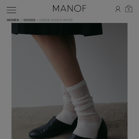
0
WOMEN
>
GOODS
> SHEER SOCKS
WHITE