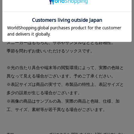
かかとやつま先などはリブ編み、華奢に見せたい足首部分はシ
アー素材の切り替えにする事で履き心地の良さにもこだわりま
した。
MANOFのロゴプリントがアクセントに。シアー部分をくしゅっ
としてルーズに履いていただくのがおすすめです。
スニーカーはもちろん、サボやサンダルなどとも好相性。
季節を問わずお使いいただけるソックスです。
※光の当たり具合や端末等の閲覧環境によって、実際の色味と
異なって見える場合がございます。予めご了承ください。
※表記サイズは商品の実寸で、布製品の特性上、表記サイズと
多少の誤差が生じる場合がございます。
※画像の商品はサンプルの為、実際の商品と色味、仕様、加
工、サイズ、素材等が若干異なる場合がございます。