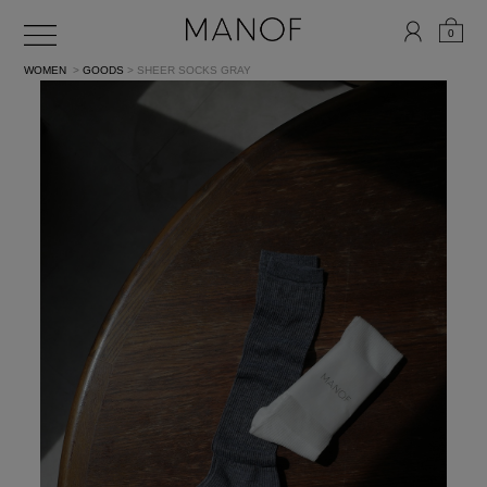
0
WOMEN
>
GOODS
> SHEER SOCKS
GRAY