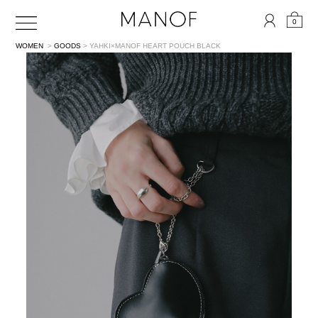
0
WOMEN
>
GOODS
> YAHKI×MANOF HEART POUCH
BLACK