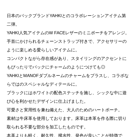
日本のバックブランドYAHKIとのコラボレーションアイテム第
二弾。
YAHKI人気アイテムのW FACEレザーのミニポーチをアレンジ。
手首にかけられるチェーンストラップ付きで、アクセサリーの
ように楽しめる愛らしいアイテムに。
コンパクトながら存在感があり、スタイリングのアクセントに
もぴったりでバックにチャームのようにつけても◎
YAHKIとMANOFダブルネームのチャームをプラスし、コラボな
らではのスペシャルなディテールに。
ブラックにはホワイトの配色ステッチを施し、シックな中に遊
び心を利かせたデザインに仕上げました。
可愛さと実用性を兼ね備えた、大人のためのハートポーチ。
素材は牛床革を使用しております。床革は本革を作る際に切り
取られる不要な部分を加工したものです。
本革よりも軽く、耐久性、撥水性、発色が良いことが特徴で