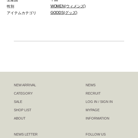
WOMEN(ウィメンズ)
性別
GOODS(グッズ)
アイテムカテゴリ
NEW ARRIVAL
NEWS
CATEGORY
RECRUIT
SALE
LOG IN / SIGN IN
SHOP LIST
MYPAGE
ABOUT
INFORMATION
NEWS LETTER
FOLLOW US