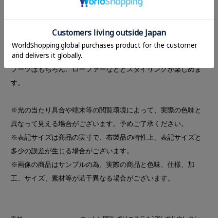
膝上でくしゅっとたるませるデザインで締め付けすぎない履き
心地に。
履いているうちに落ちてたるんでこないよう、膝下部分のリブ
編みをこまかく細くしております。
デザインだけでなく履き心地にもこだわった一足。
ブーツはもちろん、ローファーなどとスタイリングが楽しめま
す。
※光の当たり具合や端末等の閲覧環境によって、実際の色味と
異なって見える場合がございます。予めご了承ください。
※表記サイズは商品の実寸で、布製品の特性上、表記サイズと
多少の誤差が生じる場合がございます。
※画像の商品はサンプルの為、実際の商品と色味、仕様、加
工、サイズ、素材等が若干異なる場合がございます。