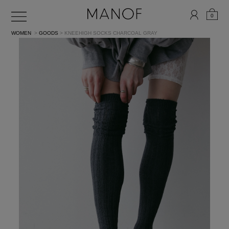
0
WOMEN
>
GOODS
> KNEEHIGH SOCKS
CHARCOAL GRAY