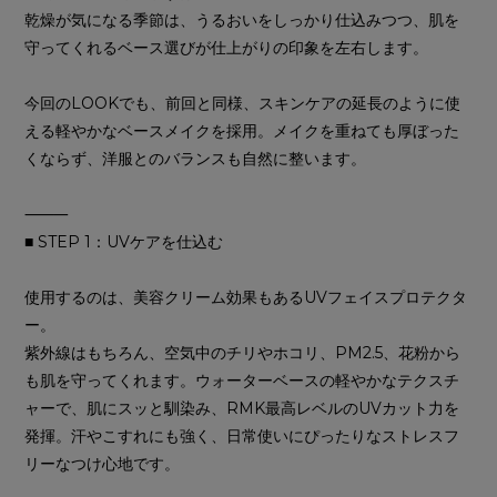
乾燥が気になる季節は、うるおいをしっかり仕込みつつ、肌を
守ってくれるベース選びが仕上がりの印象を左右します。
今回のLOOKでも、前回と同様、スキンケアの延長のように使
える軽やかなベースメイクを採用。メイクを重ねても厚ぼった
くならず、洋服とのバランスも自然に整います。
⸻
■ STEP 1：UVケアを仕込む
使用するのは、美容クリーム効果もあるUVフェイスプロテクタ
ー。
紫外線はもちろん、空気中のチリやホコリ、PM2.5、花粉から
も肌を守ってくれます。ウォーターベースの軽やかなテクスチ
ャーで、肌にスッと馴染み、RMK最高レベルのUVカット力を
発揮。汗やこすれにも強く、日常使いにぴったりなストレスフ
リーなつけ心地です。