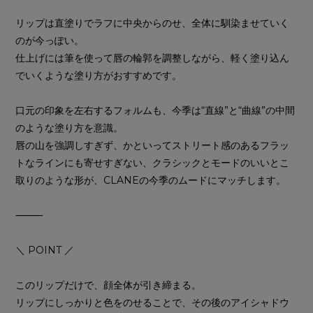
リップは直塗りでラフに中央からのせ、全体に馴染ませていく
のが今っぽい。
仕上げには筆を使って唇の輪郭を調整しながら、軽く塗り込ん
でいくような塗り方がおすすめです。
口元の印象を左右するフォルムも、今季は“直線”と“曲線”の中間
のような塗り方を意識。
唇の山を強調しすぎず、かといってストリート感のあるフラッ
トなラインにも寄せすぎない、クラシックとモードのいいとこ
取りのような形が、CLANEの今季のムードにマッチします。
⸻
＼ POINT ／
このリップだけで、顔全体が引き締まる。
リップにしっかりと色をのせることで、その後のアイシャドウ