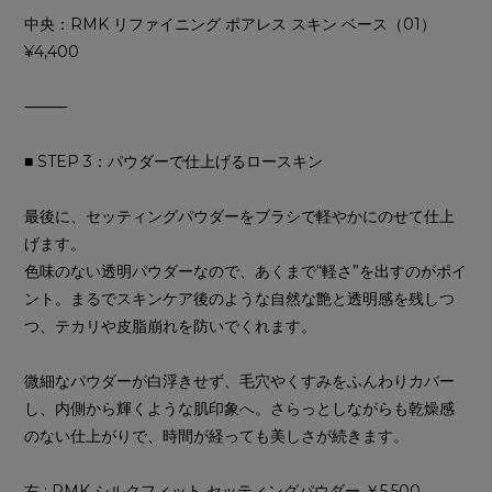
中央：RMK リファイニング ポアレス スキン ベース（01）
¥4,400
⸻
■ STEP 3：パウダーで仕上げるロースキン
最後に、セッティングパウダーをブラシで軽やかにのせて仕上
げます。
色味のない透明パウダーなので、あくまで“軽さ”を出すのがポイ
ント。まるでスキンケア後のような自然な艶と透明感を残しつ
つ、テカリや皮脂崩れを防いでくれます。
微細なパウダーが白浮きせず、毛穴やくすみをふんわりカバー
し、内側から輝くような肌印象へ。さらっとしながらも乾燥感
のない仕上がりで、時間が経っても美しさが続きます。
右 : RMK シルクフィット セッティングパウダー ￥5,500