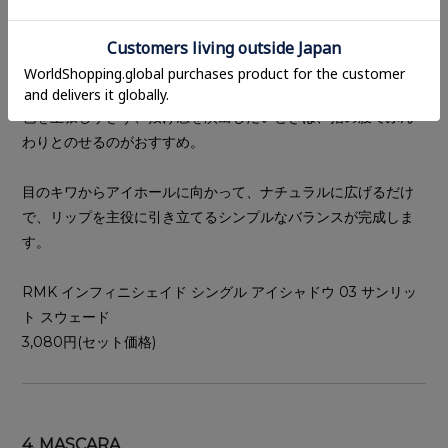
パウダーなのに粉っぽさを感じさせない、うっすらと透けるよ
うな発色で、まぶたにさりげない陰影とニュアンスをプラスし
てくれます。
色を主張しすぎず、抜け感を演出したいときは、指の腹でふん
わりとのせるのがおすすめ。
目のキワからアイホールに向かって、ナチュラルに広げるだけ
で、リップを主役に引き立てるシンプルなバランスが完成しま
す。
RMK インフィニシェイド シングル アイシャドウ 03 サンリッ
ト スウェード
3,080円(セット価格)
4. MASCARA