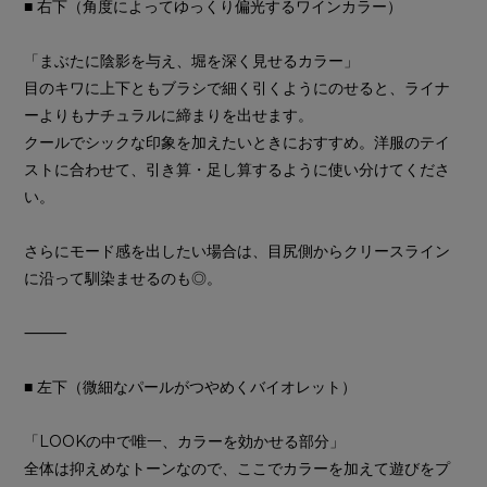
■ 右下（角度によってゆっくり偏光するワインカラー）
「まぶたに陰影を与え、堀を深く見せるカラー」
目のキワに上下ともブラシで細く引くようにのせると、ライナ
ーよりもナチュラルに締まりを出せます。
クールでシックな印象を加えたいときにおすすめ。洋服のテイ
ストに合わせて、引き算・足し算するように使い分けてくださ
い。
さらにモード感を出したい場合は、目尻側からクリースライン
に沿って馴染ませるのも◎。
⸻
■ 左下（微細なパールがつやめくバイオレット）
「LOOKの中で唯一、カラーを効かせる部分」
全体は抑えめなトーンなので、ここでカラーを加えて遊びをプ