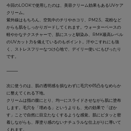
今回のLOOKで使用したのは、美容クリーム効果もあるUVケア
クリーム。
紫外線はもちろん、空気中のチリやホコリ、PM2.5、花粉など
からも肌をしっかりガードしてくれます。ウォーターベースの
軽やかなテクスチャーで、肌にスッと馴染み、RMK最高レベル
のUVカット力を備えているのもポイント。汗やこすれにも強
く、ストレスフリーなつけ心地で、デイリー使いにもぴったり
です。
⸻
次に使うのは、肌の透明感を損なわずに毛穴や凹凸をなめらか
に整えてくれる下地。
クリームは指の腹にとり、均一にスライドさせながら肌に塗布
します。毛穴を「埋める」というよりも、光の効果で「ぼか
す」ことで自然に目立たなくするような感覚。肌にピタッと密
着しながらも、厚塗り感のないナチュラルな仕上がりに導いて
くれます。