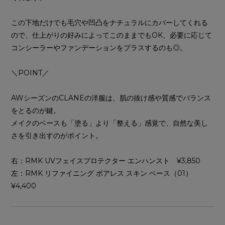
この下地だけでも毛穴や凹凸をナチュラルにカバーしてくれる
ので、仕上がりの好みによってこのままでもOK、必要に応じて
コンシーラーやファンデーションをプラスするのも◎。
＼POINT／
AWシーズンのCLANEの洋服は、肌の抜け感や質感でバランス
をとるのが鍵。
メイクのベースも「塗る」より「整える」感覚で、自然な美し
さを引き出すのがポイント。
右：RMK UVフェイスプロテクター エンハンスト ¥3,850
左：RMK リファイニング ポアレス スキン ベース（01）
¥4,400