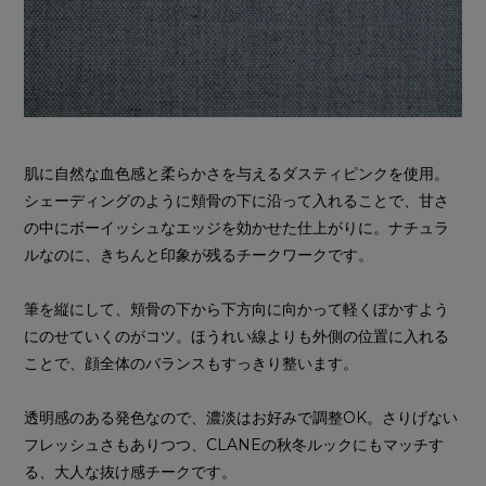
肌に自然な血色感と柔らかさを与えるダスティピンクを使用。
シェーディングのように頬骨の下に沿って入れることで、甘さ
の中にボーイッシュなエッジを効かせた仕上がりに。ナチュラ
ルなのに、きちんと印象が残るチークワークです。
筆を縦にして、頬骨の下から下方向に向かって軽くぼかすよう
にのせていくのがコツ。ほうれい線よりも外側の位置に入れる
ことで、顔全体のバランスもすっきり整います。
透明感のある発色なので、濃淡はお好みで調整OK。さりげない
フレッシュさもありつつ、CLANEの秋冬ルックにもマッチす
る、大人な抜け感チークです。