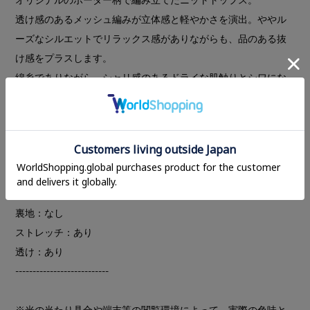
透け感のあるメッシュ編みが立体感と軽やかさを演出。ややル
ーズなシルエットでリラックス感がありながらも、品のある抜
け感をプラスします。
綿糸でありながら、シャリ感のあるドライな肌触りとシワにな
りにくい特性を兼ね備え、ロングシーズン活躍するのも魅力で
す。
フロントボタンを留めてトップスとしてはもちろん、羽織とし
ても着用いただけます。
---------------------------
裏地：なし
ストレッチ：あり
透け：あり
---------------------------
※光の当たり具合や端末等の閲覧環境によって、実際の色味と