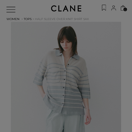
0
WOMEN
>
TOPS
> HALF SLEEVE OVER KNIT SHIRT
SAX