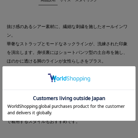
抜け感のあるシアー素材に、繊細な刺繍を施したオールインワ
ン。
華奢なストラップとモードなネックラインが、洗練された印象
を演出します。身頃裏にはショートパンツ型の土台布を施し、
ほのかに透ける脚のラインが女性らしさをプラス。
バストサイドから入れたタックが立体感を生み、すっきりと華
奢に見せてくれるシルエットに仕上げました。パンツ部分には
ポケットを備え、デイリーにも取り入れやすいデザインに。
軽やかな抜け感とフェミニンなムードを併せ持つ、存在感のあ
る一着です。
同素材の
EMBROIDERY LACE BOX SHIRTS
とセットアップ
で着用するスタイルもおすすめです。