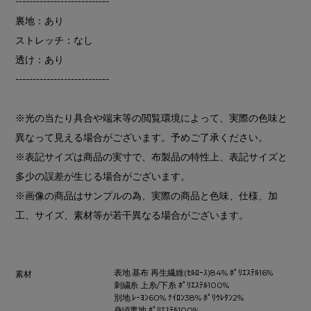
---------------------------
裏地：あり
ストレッチ：なし
透け：あり
---------------------------
※光の当たり具合や端末等の閲覧環境によって、実際の色味と
異なって見える場合がございます。予めご了承ください。
※表記サイズは商品の実寸で、布製品の特性上、表記サイズと
多少の誤差が生じる場合がございます。
※画像の商品はサンプルの為、実際の商品と色味、仕様、加
工、サイズ、素材等が若干異なる場合がございます。
表地 基布 再生繊維(ｾﾙﾛｰｽ)84% ﾎﾟﾘｴｽﾃﾙ16%
素材
刺繍糸 上糸/下糸 ﾎﾟﾘｴｽﾃﾙ100%
別地 ﾚｰﾖﾝ60% ﾅｲﾛﾝ38% ﾎﾟﾘｳﾚﾀﾝ2%
身頃裏地 ﾎﾟﾘｴｽﾃﾙ100%