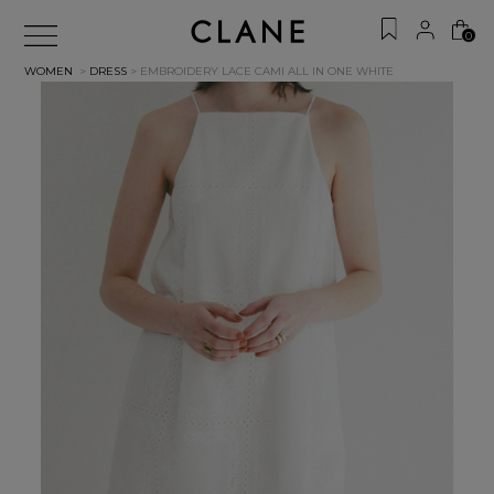
0
WOMEN
>
DRESS
> EMBROIDERY LACE CAMI ALL IN ONE
WHITE