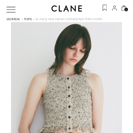
0
WOMEN
>
TOPS
> W FACE MIX MESH GATHER N/S TOPS
IVORY