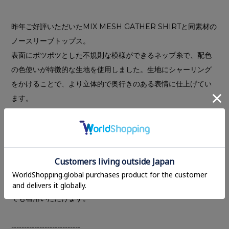
昨年ご好評いただいたMIX MESH GATHER SHIRTと同素材の
ノースリーブトップス。
表面にポツポツとした不規則な模様ができるネップ糸で、配色
の色使いが特徴的な生地を使用しました。生地にシャーリング
をかけることで、より立体的で奥行きのある表情に仕上げてい
ます。
前後どちらでも着用可能なダブルフェイス仕様で、前開きのボ
タンを少し開けて、抜け感のある着方もおすすめ。程良いアメ
スリで肩周りをすっきり見せ、着丈はローウエストのボトムス
と合わせた時に少し肌見せできるよう、短めに設定していま
す。
同素材を使用した
MIX MESH GATHER SKIRT
とセットアップ
でも着用いただけます。
---------------------------