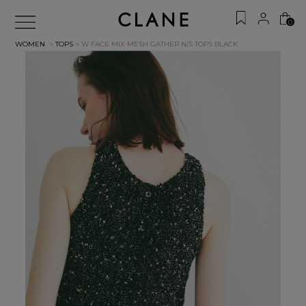
0
WOMEN
>
TOPS
> W FACE MIX MESH GATHER N/S TOPS
BLACK