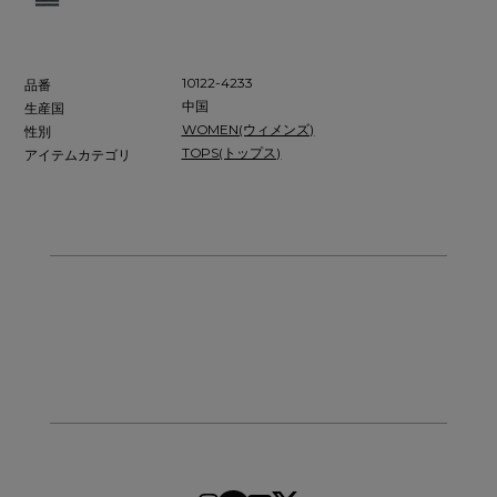
10122-4233
品番
中国
生産国
WOMEN(ウィメンズ)
性別
TOPS(トップス)
アイテムカテゴリ