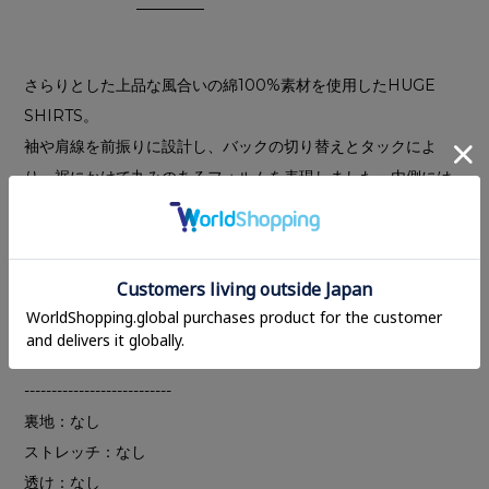
さらりとした上品な風合いの綿100%素材を使用したHUGE
SHIRTS。
袖や肩線を前振りに設計し、バックの切り替えとタックによ
り、裾にかけて丸みのあるフォルムを表現しました。内側には
ショルダー紐を付けているため、手に持たず肩掛けでの着用が
可能です。
ベーシックなWHITE・GRAYに加え、BLUE×WHITEのロンド
ンストライプを含む3色展開。胸ポケットには、さりげなくCL
ロゴ刺繍を施しています。
---------------------------
裏地：なし
ストレッチ：なし
透け：なし