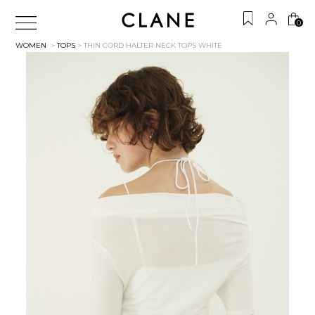
0
WOMEN
>
TOPS
> THIN CORD HALTER NECK TOPS
WHITE