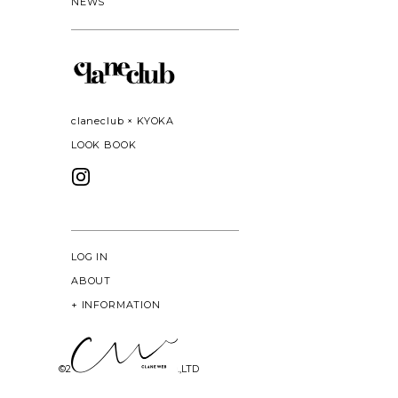
NEWS
claneclub × KYOKA
LOOK BOOK
LOG IN
ABOUT
+
INFORMATION
©
2026 CLANE DESIGN CO.,LTD