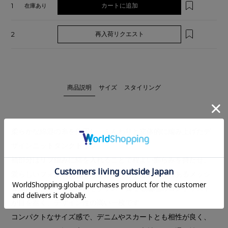
1
カートに追加
在庫あり
2
再入荷リクエスト
商品説明
サイズ
スタイリング
柔らかな綿混の糸を使用し、ふんわりと立体的に編み上げたデ
ザインニットタンクトップ。
袖部分はリブ編みに綿を入れることで程よい膨らみを持たせ、
愛らしいフォルムに仕上げました。身頃は透け感のあるメッシ
ュ編みで、モードな印象をプラス。異なる編地のコントラスト
が目を惹く、デザイン性の高い一枚です。
コンパクトなサイズ感で、デニムやスカートとも相性が良く、