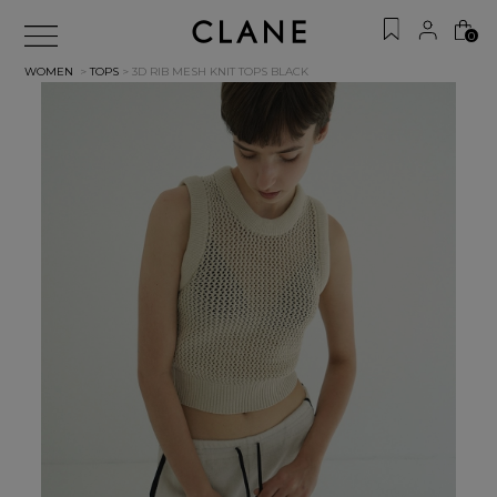
0
WOMEN
>
TOPS
> 3D RIB MESH KNIT TOPS
BLACK