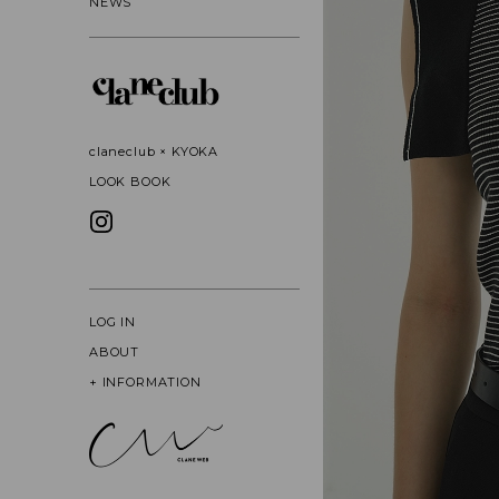
NEWS
claneclub × KYOKA
LOOK BOOK
LOG IN
ABOUT
+
INFORMATION