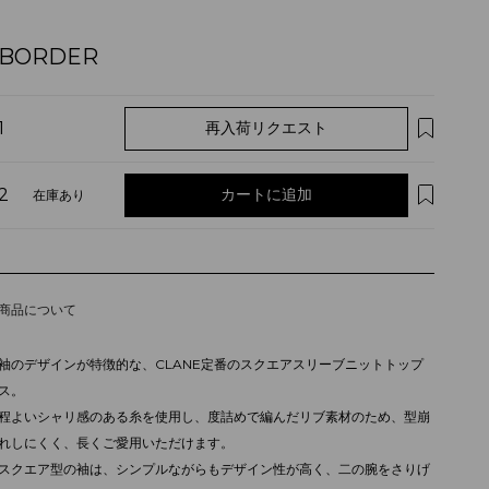
BORDER
1
再入荷リクエスト
2
カートに追加
在庫あり
商品について
袖のデザインが特徴的な、CLANE定番のスクエアスリーブニットトップ
ス。
程よいシャリ感のある糸を使用し、度詰めで編んだリブ素材のため、型崩
れしにくく、長くご愛用いただけます。
スクエア型の袖は、シンプルながらもデザイン性が高く、二の腕をさりげ