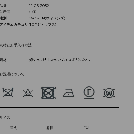
品番
19106-2032
生産国
中国
性別
WOMEN(ウィメンズ)
アイテムカテゴリ
TOPS(トップス)
素材とお手入れ方法
素材
綿42% ｱｾﾃｰﾄ38% ﾅｲﾛﾝ18% ﾎﾟﾘｳﾚﾀﾝ2%
お洗濯について
サイズ
着丈
肩幅
ﾊﾞｽﾄ