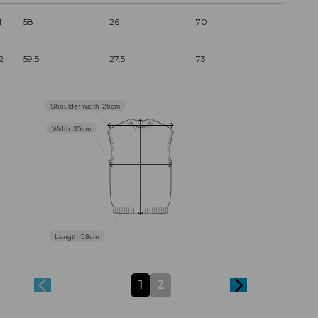
1
58
26
70
2
59.5
27.5
73
Shoulder width
26cm
Width
35cm
Length
58cm
1
2