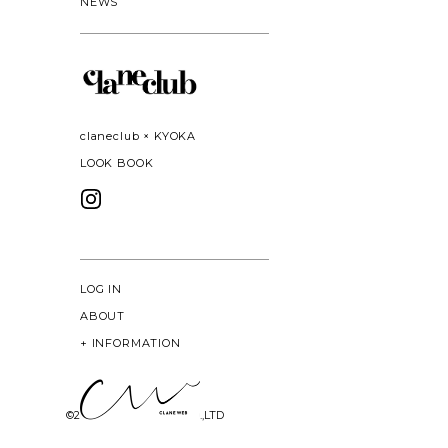
NEWS
claneclub × KYOKA
LOOK BOOK
LOG IN
ABOUT
+
INFORMATION
©
2026 CLANE DESIGN CO.,LTD