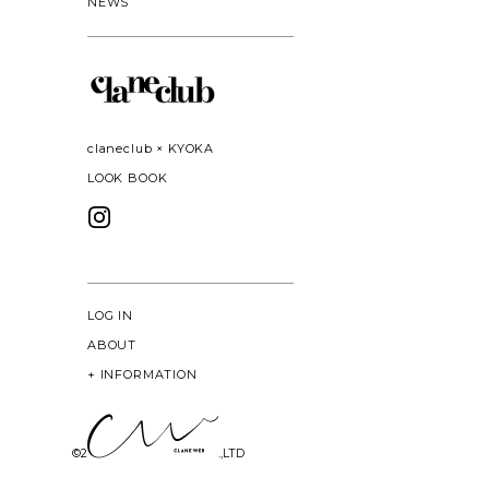
NEWS
claneclub × KYOKA
LOOK BOOK
LOG IN
ABOUT
+
INFORMATION
©
2026 CLANE DESIGN CO.,LTD