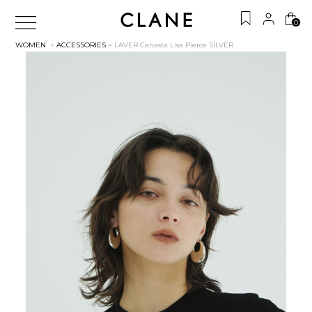
0
WOMEN
>
ACCESSORIES
> LAVER Canasta Lisa Pierce
SILVER