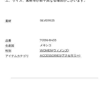
工、サイズ、素材等が若干異なる場合がございます。
SILVER925
素材
70136-8433
品番
メキシコ
生産国
WOMEN(ウィメンズ)
性別
ACCESSORIES(アクセサリー)
アイテムカテゴリ