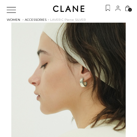
0
WOMEN
>
ACCESSORIES
> LAVER C Pierce
SILVER