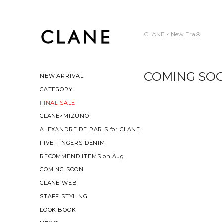
CLANE × New Era®
COMING SO
NEW ARRIVAL
CATEGORY
FINAL SALE
CLANE×MIZUNO
ALEXANDRE DE PARIS for CLANE
FIVE FINGERS DENIM
RECOMMEND ITEMS on Aug
COMING SOON
CLANE WEB
STAFF STYLING
LOOK BOOK