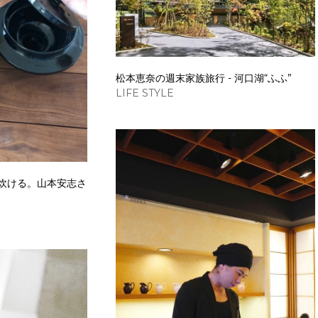
松本恵奈の週末家族旅行 - 河口湖“ふふ”
LIFE STYLE
炊ける。山本安志さ