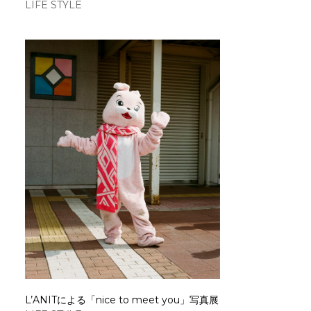
LIFE STYLE
L’ANITによる「nice to meet you」写真展