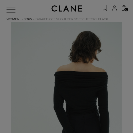
0
WOMEN
>
TOPS
> DRAPED OFF SHOULDER SOFT CUT TOPS
BLACK