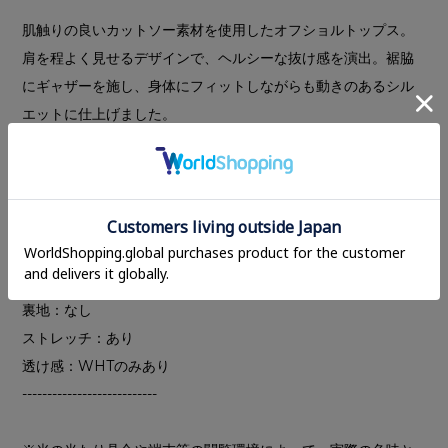
肌触りの良いカットソー素材を使用したオフショルトップス。
肩を程よく見せるデザインで、ヘルシーな抜け感を演出。裾脇
にギャザーを施し、身体にフィットしながらも動きのあるシル
エットに仕上げました。
肌に優しい風合いと上品な光沢感を備えた日本製生地を使用
し、通気性と吸放湿性に優れた快適な着心地もポイント。デニ
ムと合わせてカジュアルに、スカートと合わせてフェミニンに
と、幅広いスタイリングを楽しめる万能な一枚です。
---------------------------
裏地：なし
ストレッチ：あり
透け感：WHTのみあり
---------------------------