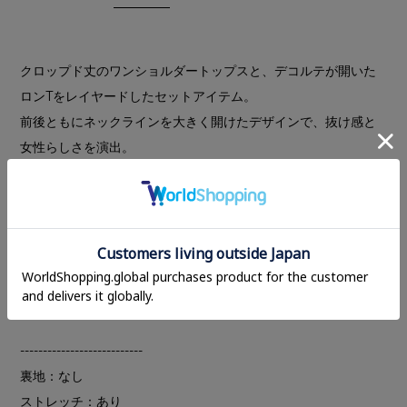
クロップド丈のワンショルダートップスと、デコルテが開いた
ロンTをレイヤードしたセットアイテム。
前後ともにネックラインを大きく開けたデザインで、抜け感と
女性らしさを演出。
程よいフィット感が身体のラインを美しく見せ、ソフトな風合
いがポイントに。伸縮性のある素材を使用した、快適な着心地
のトップスです。
ワンショルダートップスは取り外し可能なパットが付いてお
り、ロンTは前後ダブルフェイスで着用可能。単品でもセットで
も着回すことができ、モードな抜けを感じるアイテムです。
---------------------------
裏地：なし
ストレッチ：あり