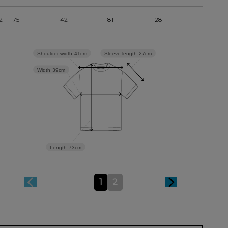
2
75
42
81
28
Sleeve length
27cm
Shoulder width
41cm
Width
39cm
Length
73cm
1
2