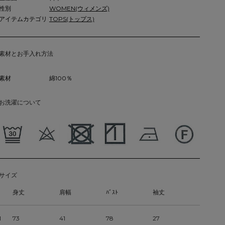
性別
WOMEN(ウィメンズ)
アイテムカテゴリ
TOPS(トップス)
素材とお手入れ方法
素材
綿100％
お洗濯について
サイズ
身丈
肩幅
ﾊﾞｽﾄ
袖丈
1
73
41
78
27