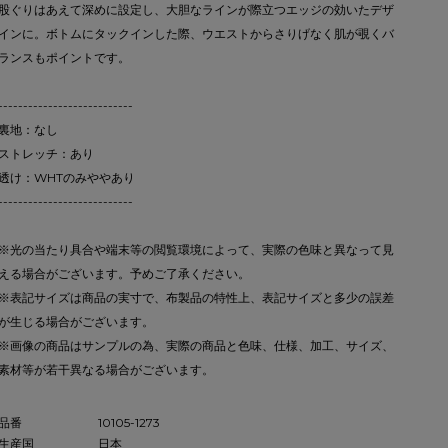
股ぐりはあえて深めに設定し、大胆なラインが際立つエッジの効いたデザ
インに。ボトムにタックインした際、ウエストからさりげなく肌が覗くバ
ランスもポイントです。
---------------------------
裏地：なし
ストレッチ：あり
透け：WHTのみややあり
---------------------------
※光の当たり具合や端末等の閲覧環境によって、実際の色味と異なって見
える場合がございます。予めご了承ください。
※表記サイズは商品の実寸で、布製品の特性上、表記サイズと多少の誤差
が生じる場合がございます。
※画像の商品はサンプルの為、実際の商品と色味、仕様、加工、サイズ、
素材等が若干異なる場合がございます。
品番
10105-1273
生産国
日本