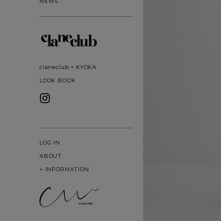
NEWS
claneclub × KYOKA
LOOK BOOK
LOG IN
ABOUT
+
INFORMATION