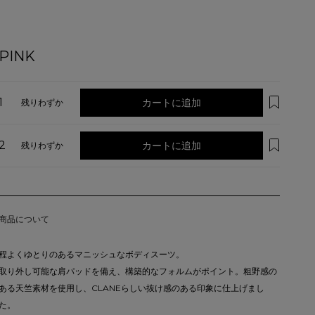
PINK
1
カートに追加
残りわずか
2
カートに追加
残りわずか
商品について
程よくゆとりのあるマニッシュなボディスーツ。
取り外し可能な肩パッドを備え、構築的なフォルムがポイント。粗野感の
ある天竺素材を使用し、CLANEらしい抜け感のある印象に仕上げまし
た。