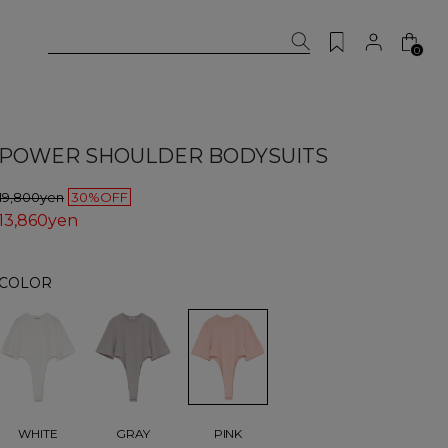
0
POWER SHOULDER BODYSUITS
19,800yen
30%OFF
13,860yen
COLOR
PINK
WHITE
GRAY