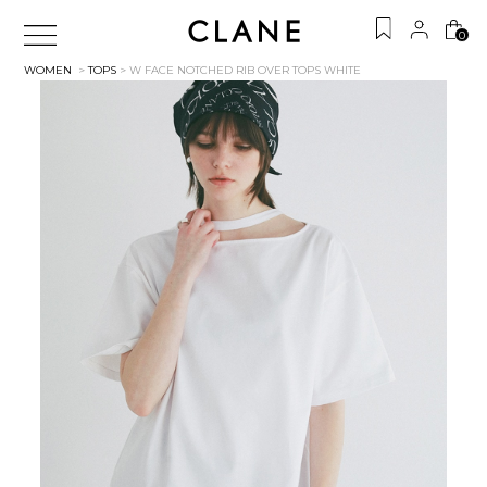
0
WOMEN
>
TOPS
> W FACE NOTCHED RIB OVER TOPS
WHITE