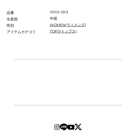
10105-1393
品番
中国
生産国
WOMEN(ウィメンズ)
性別
TOPS(トップス)
アイテムカテゴリ