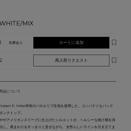
WHITE/MIX
1
カートに追加
在庫あり
2
再入荷リクエスト
商品について
Robert P. Miller特有のパネルリブ生地を使用した、コンパクトなパック
タンクトップ。
ややアメリカンスリーブに仕上げたシルエットが、ヘルシーな抜け感を演
出し、肩まわりをすっきりと見せながら、女性らしいラインを引き立てま