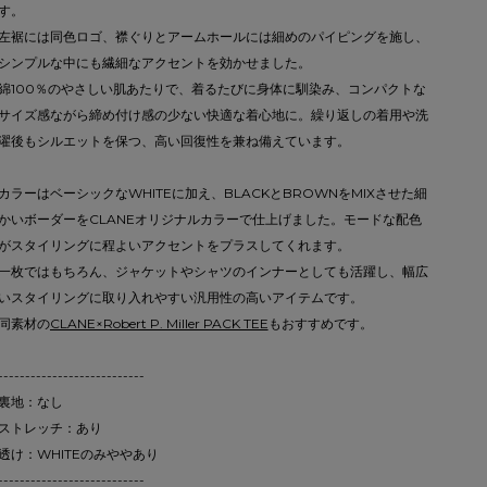
す。
左裾には同色ロゴ、襟ぐりとアームホールには細めのパイピングを施し、
シンプルな中にも繊細なアクセントを効かせました。
綿100％のやさしい肌あたりで、着るたびに身体に馴染み、コンパクトな
サイズ感ながら締め付け感の少ない快適な着心地に。繰り返しの着用や洗
濯後もシルエットを保つ、高い回復性を兼ね備えています。
カラーはベーシックなWHITEに加え、BLACKとBROWNをMIXさせた細
かいボーダーをCLANEオリジナルカラーで仕上げました。モードな配色
がスタイリングに程よいアクセントをプラスしてくれます。
一枚ではもちろん、ジャケットやシャツのインナーとしても活躍し、幅広
いスタイリングに取り入れやすい汎用性の高いアイテムです。
同素材の
CLANE×Robert P. Miller PACK TEE
もおすすめです。
---------------------------
裏地：なし
ストレッチ：あり
透け：WHITEのみややあり
---------------------------