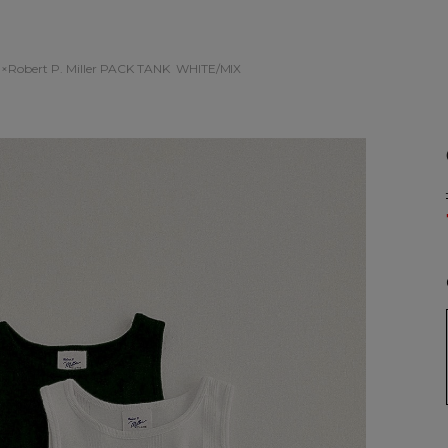
×Robert P. Miller PACK TANK
WHITE/MIX