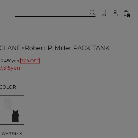
0
CLANE×Robert P. Miller PACK TANK
10,450yen
30%OFF
7,315yen
COLOR
WHITE/MIX