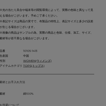
※光の当たり具合や端末等の閲覧環境によって、実際の色味と異なって見
える場合がございます。予めご了承ください。
※表記サイズは商品の実寸で、布製品の特性上、表記サイズと多少の誤差
が生じる場合がございます。
※画像の商品はサンプルの為、実際の商品と色味、仕様、加工、サイズ、
素材等が若干異なる場合がございます。
品番
10105-1413
生産国
中国
性別
WOMEN(ウィメンズ)
アイテムカテゴリ
TOPS(トップス)
素材とお手入れ方法
素材
綿100%
お洗濯について