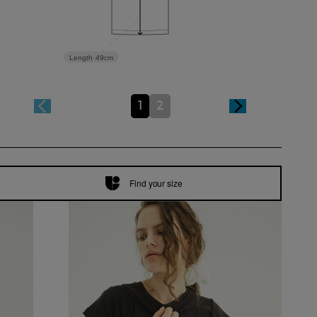
Length
49cm
1
2
Find your size