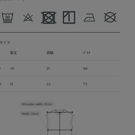
サイズ
着丈
肩幅
ﾊﾞｽﾄ
1
49
21
66
2
51
22
72
Shoulder width
21cm
Width
33cm