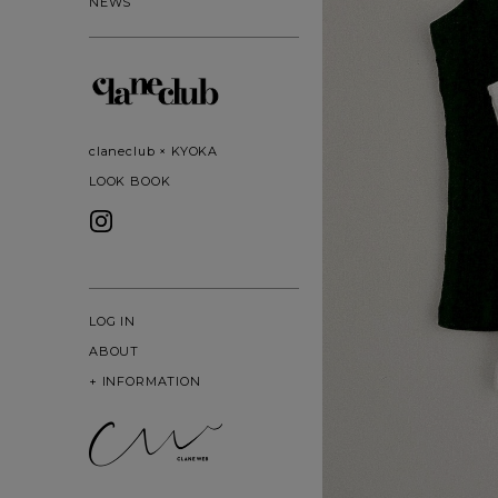
NEWS
claneclub × KYOKA
LOOK BOOK
LOG IN
ABOUT
+
INFORMATION