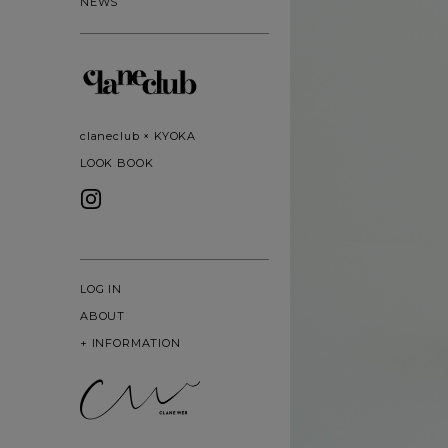
NEWS
claneclub × KYOKA
LOOK BOOK
LOG IN
ABOUT
+
INFORMATION