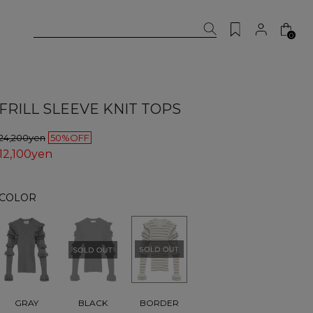
0
FRILL SLEEVE KNIT TOPS
24,200yen
50%OFF
12,100yen
COLOR
BORDER
GRAY
BLACK