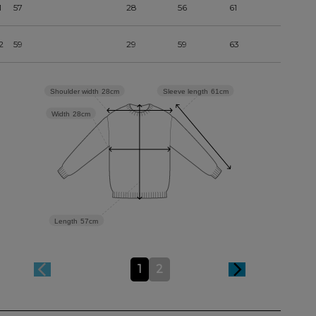
1
57
28
56
61
2
59
29
59
63
Sleeve length
61cm
Shoulder width
28cm
Width
28cm
Length
57cm
1
2