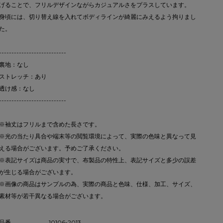
げることで、フリルデザインながらカジュアルさをプラスしています。
身頃には、切り替え線を入れてボディラインが綺麗にみえるよう拘りまし
た。
---------------------------
裏地：なし
ストレッチ：あり
透け感：なし
---------------------------
※袖丈はフリルまで含めた長さです。
※光の当たり具合や端末等の閲覧環境によって、実際の色味と異なって見
える場合がございます。予めご了承ください。
※表記サイズは商品の実寸で、布製品の特性上、表記サイズと多少の誤差
が生じる場合がございます。
※画像の商品はサンプルの為、実際の商品と色味、仕様、加工、サイズ、
素材等が若干異なる場合がございます。
品番
10106-2013