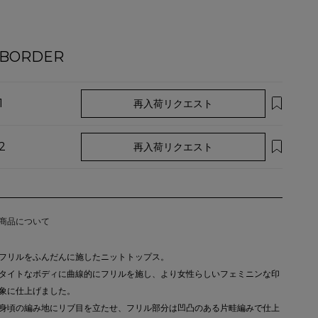
BORDER
1
再入荷リクエスト
2
再入荷リクエスト
商品について
フリルをふんだんに施したニットトップス。
タイトなボディに曲線的にフリルを施し、より女性らしいフェミニンな印
象に仕上げました。
身頃の編み地にリブ目を立たせ、フリル部分は凹凸のある片畦編みで仕上