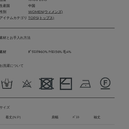
生産国
中国
性別
WOMEN(ウィメンズ)
アイテムカテゴリ
TOPS(トップス)
素材とお手入れ方法
素材
ﾎﾟﾘｴｽﾃﾙ60% ﾅｲﾛﾝ36% 毛4%
お洗濯について
サイズ
着丈(N.P)
肩幅
ﾊﾞｽﾄ
袖丈