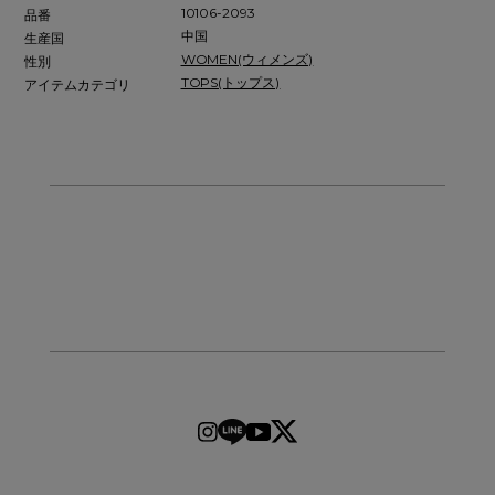
10106-2093
品番
中国
生産国
WOMEN(ウィメンズ)
性別
TOPS(トップス)
アイテムカテゴリ