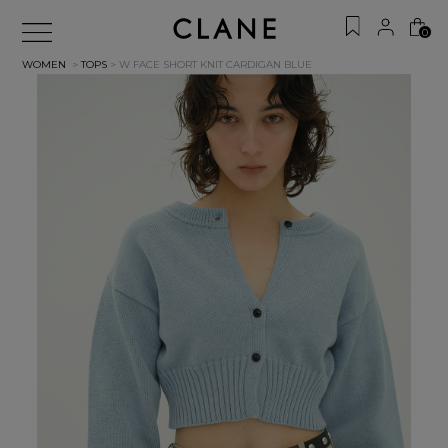
0
WOMEN
>
TOPS
> W FACE SHORT KNIT CARDIGAN
BLUE