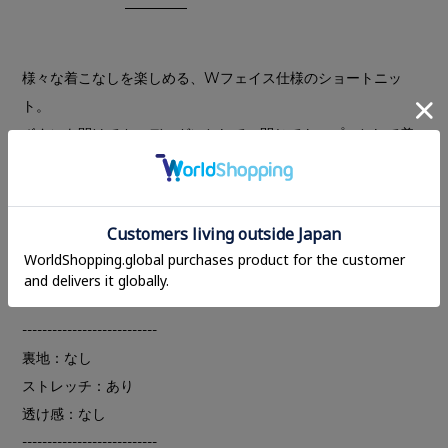
様々な着こなしを楽しめる、Wフェイス仕様のショートニッ
ト。
ボタンを開けてカーディガンとして、閉じてトップスとして着
用可能。上部のみ外して抜け感を出したり、襟のように折り返
したり、前後どちらでも着用できるため、スタイリングに合わ
せて印象を変えられるデザインです。
ルーズすぎない程よいサイジングで取り入れやすく、幅広いボ
トムと好相性。コーディネートの幅を広げてくれる一枚です。
---------------------------
裏地：なし
ストレッチ：あり
透け感：なし
---------------------------