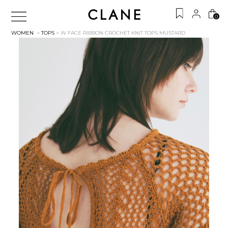
0
WOMEN
>
TOPS
> W FACE RIBBON CROCHET KNIT TOPS
MUSTARD