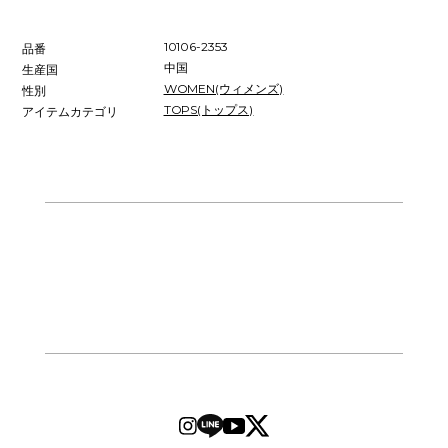
10106-2353
品番
中国
生産国
WOMEN(ウィメンズ)
性別
TOPS(トップス)
アイテムカテゴリ