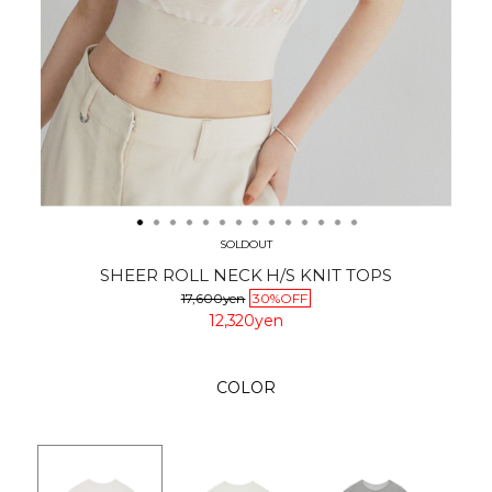
SOLDOUT
SHEER ROLL NECK H/S KNIT TOPS
17,600yen
30%OFF
12,320yen
COLOR