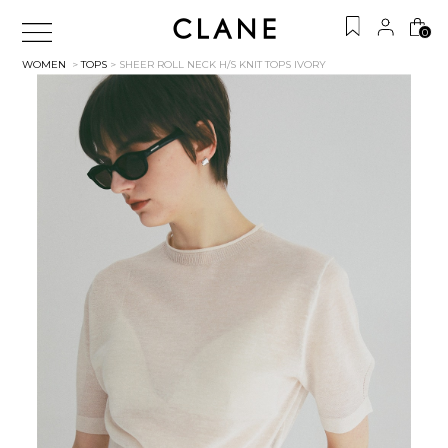
0
WOMEN
>
TOPS
> SHEER ROLL NECK H/S KNIT TOPS
IVORY