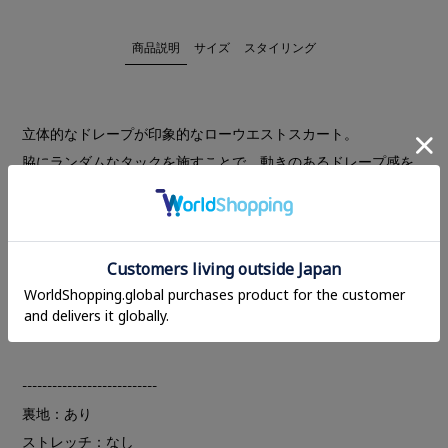
商品説明
サイズ
スタイリング
立体的なドレープが印象的なローウエストスカート。
脇にランダムなタックを施すことで、動きのあるドレープ感を
演出。程よいローウエスト設定で、モードな抜け感のある印象
に仕上げました。
ヒップにはポケットを配し、バックに施した深めのスリットに
よって、足さばきも良く快適に着用いただけます。ナイロンコ
ットンのハリのある素材を使用しており、合成繊維に寄りすぎ
ないナチュラルな風合いが特徴です。
---------------------------
裏地：あり
ストレッチ：なし